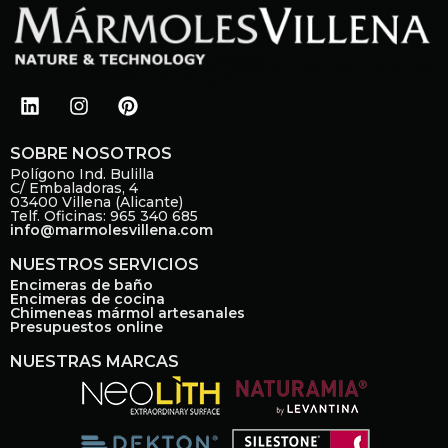
L
I
P
i
n
i
n
s
n
k
t
t
SOBRE NOSOTROS
e
a
e
Polígono Ind. Bulilla
C/ Embaladoras, 4
d
g
r
03400 Villena (Alicante)
i
r
e
Telf. Oficinas: 965 340 685
info@marmolesvillena.com
n
a
s
m
t
NUESTROS SERVICIOS
Encimeras de baño
Encimeras de cocina
Chimeneas mármol artesanales
Presupuestos online
NUESTRAS MARCAS