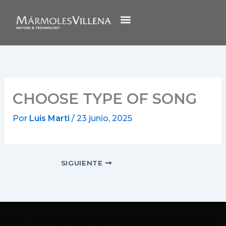
Ir
al
contenido
CHOOSE TYPE OF SONG
Por
Luis Marti
/
23 junio, 2025
SIGUIENTE