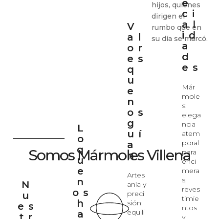
e
hijos, quienes
ci
dirigen el
al
V
rumbo que en
id
al
su día se marcó.
a
or
d
es
es
q
u
Már
e
mole
n
s:
os
elega
g
ncia
L
uí
atem
o
poral
a
q
Somos Mármoles Villena
para
n
u
enci
e
mera
Artes
s,
n
N
anía y
reves
os
preci
u
timie
h
sión:
es
ntos
equili
a
tr
y