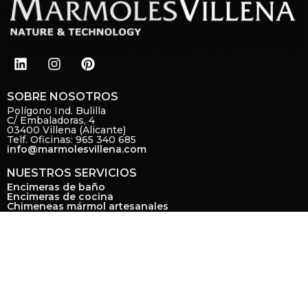
L
I
P
i
n
i
n
s
n
k
t
t
SOBRE NOSOTROS
e
a
e
Polígono Ind. Bulilla
C/ Embaladoras, 4
d
g
r
03400 Villena (Alicante)
i
r
e
Telf. Oficinas: 965 340 685
info@marmolesvillena.com
n
a
s
m
t
NUESTROS SERVICIOS
Encimeras de baño
Encimeras de cocina
Chimeneas mármol artesanales
Presupuestos online
NUESTRAS MARCAS