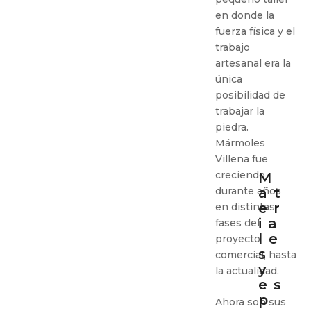
en donde la
fuerza física y el
trabajo
artesanal era la
única
posibilidad de
trabajar la
piedra.
Mármoles
Villena fue
creciendo
M
durante años
at
er
en distintas
ia
fases del
le
proyecto
s
comercial, hasta
y
la actualidad.
es
p
Ahora son sus