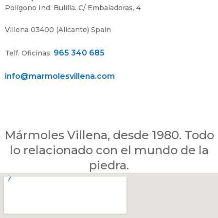
c
i
Polígono Ind. Bulilla. C/ Embaladoras, 4
a
c
d
o
Villena 03400 (Alicante) Spain
e
p
r
965 340 685
Telf. Oficinas:
i
v
info@marmolesvillena.com
a
c
i
d
a
d
Mármoles Villena, desde 1980. Todo
lo relacionado con el mundo de la
piedra.