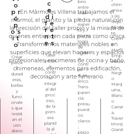
brio
c
o
chim
entre
e
enea
pr
En Mármoles Villena trabajamos el
man
s (ej.
di
ó
o
mármol, el granito y la piedra natural con
Rojo
fe
p
exper
Alican
la precisión del taller propio y la mirada de
re
ta y
os
te,
tecno
quienes entienden cada pieza como única.
nt
it
Crem
logía
es
Transformamos materiales nobles en
o
a
de
Marfil,
superficies que elevan hogares y espacios
corte
Taller
Emp
Crear
y
profesionales: encimeras de cocina y baño,
propi
erado
pieza
contr
o:
r,
chimeneas, elementos para edificación,
s
ol
contr
Negr
durad
num
decoración y arte funerario.
ol
o
eras,
érico.
integr
Marq
bellas
Trans
al del
uina,
y
paren
proc
Blanc
funci
cia:
eso,
o
onale
presu
de la
Carrar
s que
puest
prim
a,
resist
os
era
Traver
an el
claros
plantil
tinos).
uso
,
la al
Granit
diario
plazo